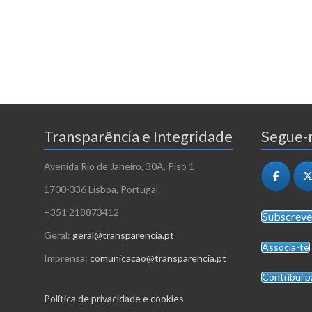
Transparência e Integridade
Segue-n
Avenida Rio de Janeiro, 30A, Piso 1
1700-336 Lisboa, Portugal
+351 218873412
Subscreve
Geral:
geral@transparencia.pt
Associa-te
Imprensa:
comunicacao@transparencia.pt
Contribui p
Política de privacidade e cookies