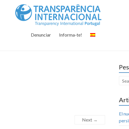
Tr
Juntos na 
Denunciar
Informa-te!
Pes
Art
El n
Next →
persi