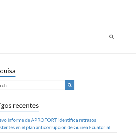
ansparência Internacional
Luta Contra a Corrupção
Portugal
quisa
igos recentes
uevo informe de APROFORT identifica retrasos
stentes en el plan anticorrupción de Guinea Ecuatorial