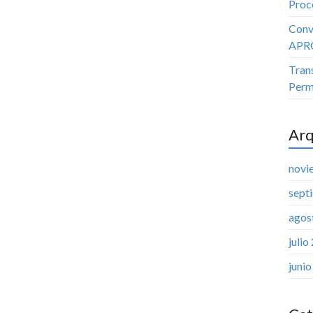
Proc
Conv
APR
Trans
Perm
Arq
novi
sept
agos
julio
juni