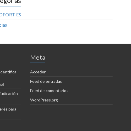
egorias
OFORT ES
cias
Meta
dentifica
Acceder
Feed de entradas
ial
Feed de comentarios
judicación
WordPress.org
erés para