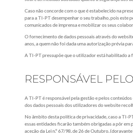
Caso não concorde com o que é estabelecido na present
para a TI-PT desempenhar o seu trabalho, pois este p
comunicados de imprensa e mobilizar os seus colabora
O fornecimento de dados pessoais através do website 
anos, a quem não foi dada uma autorização prévia para
A TI-PT pressupõe que o utilizador está habilitado a 
RESPONSÁVEL PEL
A TI-PT é responsável pela gestão e pelos conteúdos 
dos dados pessoais dos utilizadores do website reco
No âmbito desta política de privacidade, caso a TI-P
essas entidades ficarão também obrigadas a pôr em p
aceção da Lei n.º 67/98, de 26 de Outubro, (doravante