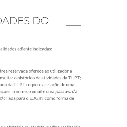
IDADES DO
nalidades adiante indicadas:
área reservada oferece ao utilizador a
sultar o histórico de atividades da TI-PT;
rvada da TI-PT requere a criação de uma
mações: o nome, o email e uma
password
à
rd
criada para o LOGIN como forma de
voluntário ou ativista, pedir a realização