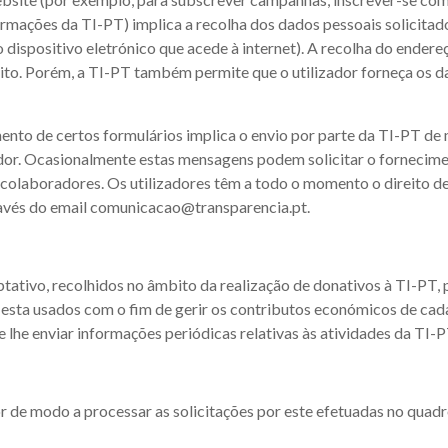
ormações da TI-PT) implica a recolha dos dados pessoais solicita
dispositivo eletrónico que acede à internet). A recolha do endereço
ito. Porém, a TI-PT também permite que o utilizador forneça os da
ento de certos formulários implica o envio por parte da TI-PT de
zador. Ocasionalmente estas mensagens podem solicitar o fornecim
 colaboradores. Os utilizadores têm a todo o momento o direito de
avés do email
comunicacao@transparencia.pt
.
tativo, recolhidos no âmbito da realização de donativos à TI-PT, 
 esta usados com o fim de gerir os contributos económicos de cada
lhe enviar informações periódicas relativas às atividades da TI-P
or de modo a processar as solicitações por este efetuadas no quadr