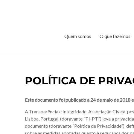
Quem somos
O que fazemos
POLÍTICA DE PRIV
Este documento foi publicado a 24 de maio de 2018 e 
A Transparência e Integridade, Associação Cívica, pe
Lisboa, Portugal, (doravante “TI-PT”) leva a privacid
documento (doravante “Política de Privacidade”), def
sobre as medidas adotadas quanto à segurança dos d