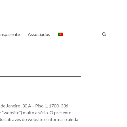
ansparência Internacional
Luta Contra a Corrupção
Portugal
ansparente
Associados
de Janeiro, 30 A – Piso 1, 1700-336
e “website”) muito a sério. O presente
dos através do website e informa-o ainda