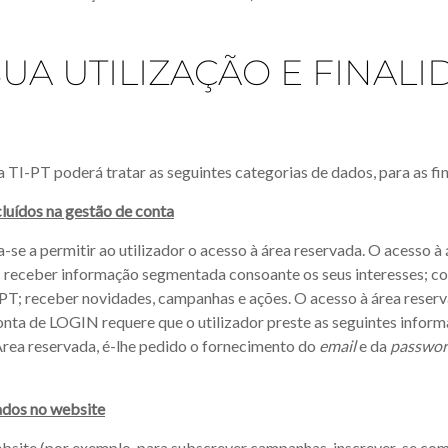
UA UTILIZAÇÃO E FINAL
a TI-PT poderá tratar as seguintes categorias de dados, para as fi
cluídos na gestão de conta
se a permitir ao utilizador o acesso à área reservada. O acesso à 
 receber informação segmentada consoante os seus interesses; con
TI-PT; receber novidades, campanhas e ações. O acesso à área rese
onta de LOGIN requere que o utilizador preste as seguintes infor
Área reservada, é-lhe pedido o fornecimento do
email
e da
passwo
zados no website
bsite (por exemplo, para subscrever campanhas, inscrever-se como 