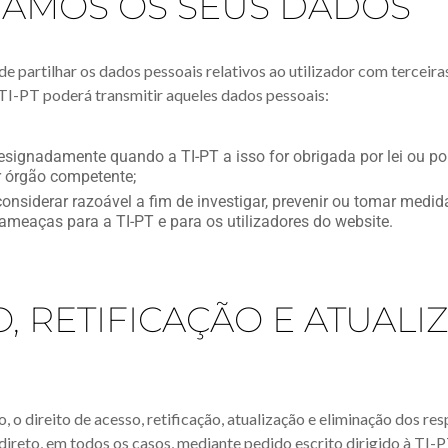
HAMOS OS SEUS DADOS
 partilhar os dados pessoais relativos ao utilizador com terceiras
 TI-PT poderá transmitir aqueles dados pessoais:
designadamente quando a TI-PT a isso for obrigada por lei ou po
r órgão competente;
considerar razoável a fim de investigar, prevenir ou tomar medid
 ameaças para a TI-PT e para os utilizadores do website.
O, RETIFICAÇÃO E ATUALI
, o direito de acesso, retificação, atualização e eliminação dos r
ireto, em todos os casos, mediante pedido escrito dirigido à TI-P