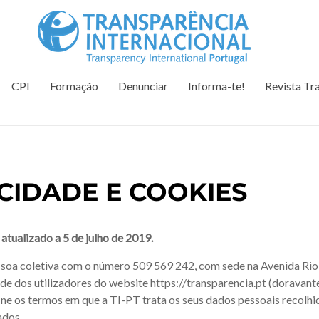
Tr
Juntos na 
CPI
Formação
Denunciar
Informa-te!
Revista Tr
ACIDADE E COOKIES
atualizado a 5 de julho de 2019.
ssoa coletiva com o número 509 569 242, com sede na Avenida Rio 
ade dos utilizadores do website https://transparencia.pt (doravant
ine os termos em que a TI-PT trata os seus dados pessoais recolhi
ados.