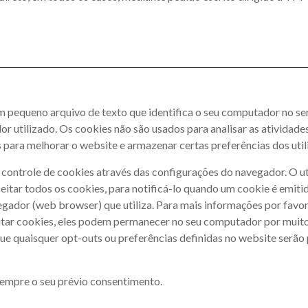
m pequeno arquivo de texto que identifica o seu computador no se
dor utilizado. Os cookies não são usados para analisar as atividad
s para melhorar o website e armazenar certas preferências dos util
ntrole de cookies através das configurações do navegador. O ut
eitar todos os cookies, para notificá-lo quando um cookie é emiti
ador (web browser) que utiliza. Para mais informações por favor,
itar cookies, eles podem permanecer no seu computador por muito
 que quaisquer opt-outs ou preferências definidas no website serã
sempre o seu prévio consentimento.