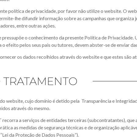
e política de privacidade, por favor não utilize o website. O web
ermite-lhe difundir informação sobre as campanhas que organiza ju
dores, entre outras ações.
pressupõe o conhecimento da presente Política de Privacidade. Ut
 o efeito pelos seus pais ou tutores, devem abster-se de enviar d
fornecer os dados recolhidos através do website e que estes são atu
O TRATAMENTO
do website, cujo domínio é detido pela Transparência e Integridad
lhidos através do mesmo.
T recorra a serviços de entidades terceiras (subcontratantes), qu
rática as medidas de segurança técnicas e de organização aplicáv
 “Lei da Proteção de Dados Pessoais”).