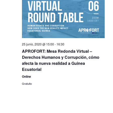
a
a
o
n
c
c
a
i
l
i
a
ó
f
ó
n
e
n
c
d
h
25 junio, 2020 @ 15:00
-
16:30
d
a
e
APROFORT: Mesa Redonda Virtual –
.
e
v
Derechos Humanos y Corrupción, cómo
v
afecta la nueva realidad a Guinea
i
Ecuatorial
i
s
Online
s
t
Gratuito
t
a
a
s
d
s