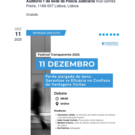
a
z
Auditório 1 da Sede da Polícia Judiciária
Rua Gomes
Freire, 1169-007 Lisboa, Lisboa
ç
a
Gratuito
ã
ç
o
DEZ
õ
11
d
2025
e
e
s
E
v
e
n
t
o