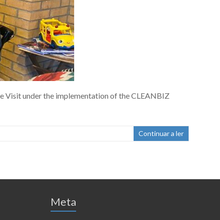
nge Visit under the implementation of the CLEANBIZ
Continuar a ler
Meta