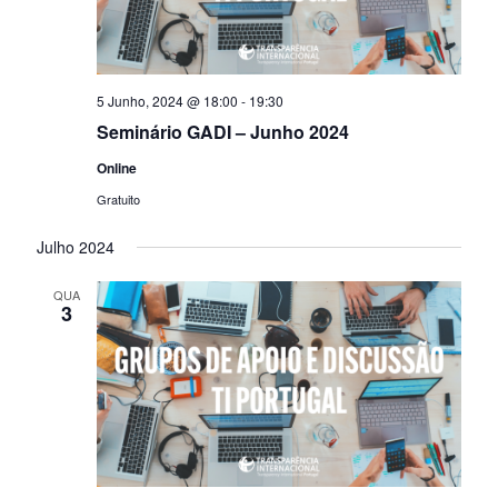
z
i
a
z
ç
a
5 Junho, 2024 @ 18:00
-
19:30
ã
ç
Seminário GADI – Junho 2024
o
õ
Online
d
e
Gratuito
e
s
Julho 2024
E
v
QUA
3
e
n
t
o