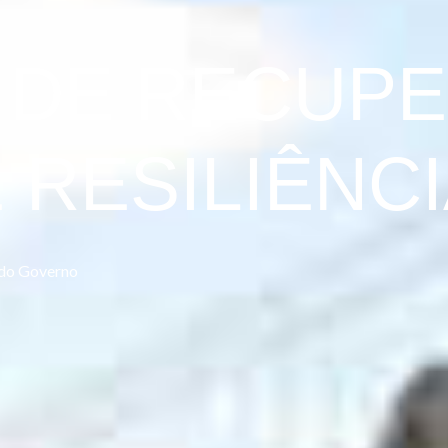
 DE RECUP
 RESILIÊNC
 do Governo