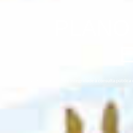
PLANO
E
Contributos da Trasparência e Integridade à consulta pública