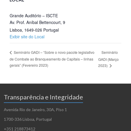
Grande Auditório – ISCTE
Av. Prof. Aníbal Bettencourt, 9
Lisboa
,
1649-026
Portugal
Exibir site do Local
Seminário
Seminário GADI – “Sobre o novo pacote legislativo
de Combate ao Branqueamento de Capitais – linhas
GADI (Março
gerais” (Fevereiro 2023)
2023)
Transparência e Integridade
Avenida Rio de Janeiro, 30A, Piso 1
1700-336 Lisboa, Portugal
+351 218873412