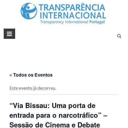
Tran
Juntos na
Luta
Inte
Contra a
Port
Corrupçã
« Todos os Eventos
Este evento já decorreu.
“Via Bissau: Uma porta de
entrada para o narcotráfico” –
Sessão de Cinema e Debate