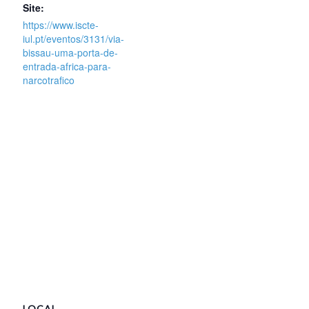
Site:
https://www.iscte-
iul.pt/eventos/3131/via-
bissau-uma-porta-de-
entrada-africa-para-
narcotrafico
LOCAL