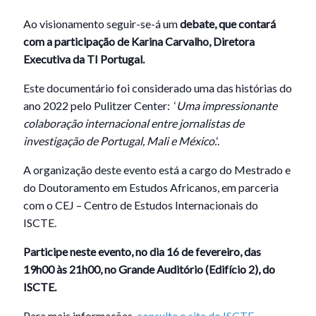
Ao visionamento seguir-se-á um
debate, que contará
com a participação de Karina Carvalho, Diretora
Executiva da TI Portugal.
Este documentário foi considerado uma das histórias do
ano 2022 pelo Pulitzer Center:
‘
Uma impressionante
colaboração internacional entre jornalistas de
investigação de Portugal, Mali e México.
‘
.
A organização deste evento está a cargo do Mestrado e
do Doutoramento em Estudos Africanos, em parceria
com o CEJ – Centro de Estudos Internacionais do
ISCTE.
Participe neste evento, no dia 16 de fevereiro, das
19h00 às 21h00, no Grande Auditório (Edifício 2), do
ISCTE.
Para mais informações,
consulte o site do ISCTE.