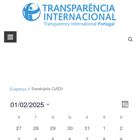
Tran
Juntos na
Luta
Inte
Contra a
Port
Corrupçã
Seminário GADI
Eventos
01/02/2025
N
N
M
S
a
ê
a
C
S
T
Q
Q
S
S
D
e
s
v
v
l
0
0
0
0
0
0
0
27
28
29
30
31
1
2
a
e
e
e
e
e
e
e
e
e
e
c
0
0
1
0
0
0
0
3
4
5
6
7
8
9