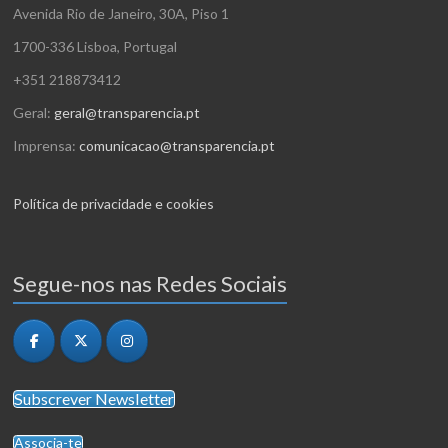
z
i
Avenida Rio de Janeiro, 30A, Piso 1
t
a
z
1700-336 Lisboa, Portugal
o
ç
a
+351 218873412
s
ã
ç
Geral:
geral@transparencia.pt
o
õ
Imprensa:
comunicacao@transparencia.pt
d
e
e
Política de privacidade e cookies
s
E
v
Segue-nos nas Redes Sociais
e
n
t
o
Subscrever Newsletter
Associa-te