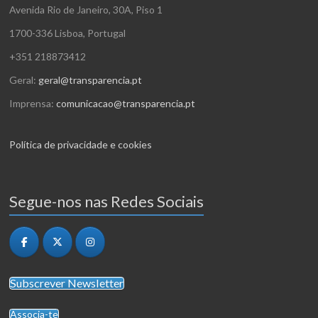
z
i
Avenida Rio de Janeiro, 30A, Piso 1
t
a
z
1700-336 Lisboa, Portugal
o
ç
a
+351 218873412
s
ã
ç
Geral:
geral@transparencia.pt
o
õ
Imprensa:
comunicacao@transparencia.pt
d
e
e
Política de privacidade e cookies
s
E
v
Segue-nos nas Redes Sociais
e
n
t
o
Subscrever Newsletter
Associa-te