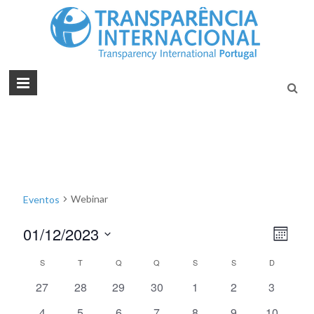
Tran
Juntos na
Luta
Inte
Contra a
Port
Corrupçã
Webinar
Eventos
01/12/2023
N
N
M
S
a
ê
a
C
S
T
Q
Q
S
S
D
e
s
v
v
l
0
0
0
0
0
0
0
27
28
29
30
1
2
3
a
e
e
e
e
e
e
e
e
e
e
c
0
0
1
1
0
0
0
4
5
6
7
8
9
10