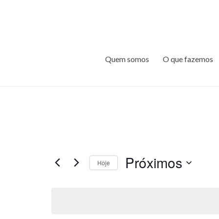
Quem somos
O que fazemos
Próximos
Hoje
S
e
l
e
c