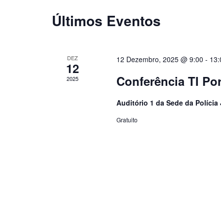
i
Últimos Eventos
o
n
e
a
d
DEZ
12 Dezembro, 2025 @ 9:00
-
13:
12
a
t
Conferência TI Po
2025
a
.
Auditório 1 da Sede da Polícia
Gratuito