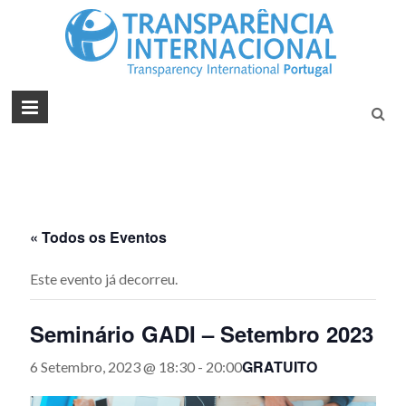
Tran
Juntos na
Luta
Inte
Contra a
Port
Corrupçã
« Todos os Eventos
Este evento já decorreu.
Seminário GADI – Setembro 2023
GRATUITO
6 Setembro, 2023 @ 18:30
-
20:00