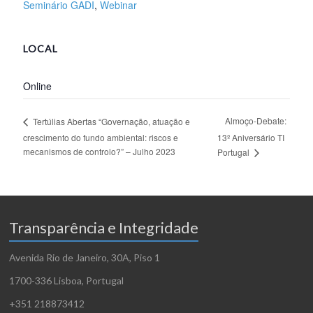
Seminário GADI
,
Webinar
LOCAL
Online
Almoço-Debate:
Tertúlias Abertas “Governação, atuação e
crescimento do fundo ambiental: riscos e
13º Aniversário TI
mecanismos de controlo?” – Julho 2023
Portugal
Transparência e Integridade
Avenida Rio de Janeiro, 30A, Piso 1
1700-336 Lisboa, Portugal
+351 218873412