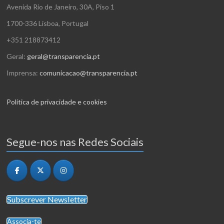
z
i
Avenida Rio de Janeiro, 30A, Piso 1
t
a
z
1700-336 Lisboa, Portugal
o
ç
a
+351 218873412
s
ã
ç
Geral:
geral@transparencia.pt
o
õ
Imprensa:
comunicacao@transparencia.pt
d
e
e
Política de privacidade e cookies
s
E
v
Segue-nos nas Redes Sociais
e
n
t
o
Subscrever Newsletter
Associa-te