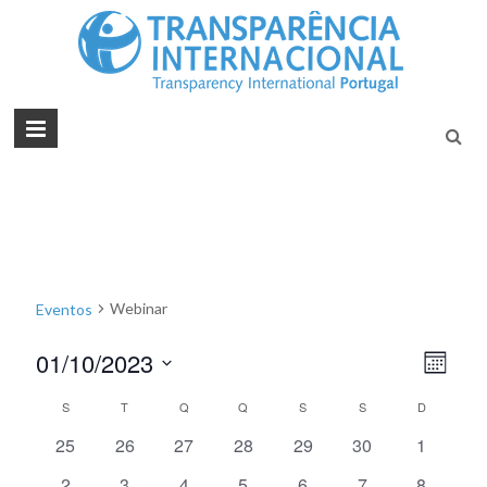
Tran
Juntos na
Luta
Inte
Contra a
Port
Corrupçã
Webinar
Eventos
01/10/2023
N
N
M
S
a
ê
a
C
S
T
Q
Q
S
S
D
e
s
v
v
l
0
0
0
0
0
0
0
25
26
27
28
29
30
1
a
e
e
e
e
e
e
e
e
e
e
c
0
0
0
0
0
0
0
2
3
4
5
6
7
8