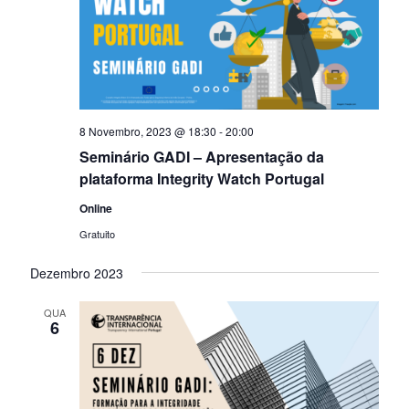
z
i
a
z
ç
a
ã
ç
o
8 Novembro, 2023 @ 18:30
-
20:00
õ
d
Seminário GADI – Apresentação da
e
plataforma Integrity Watch Portugal
e
s
Online
E
Gratuito
v
e
Dezembro 2023
n
QUA
6
t
o