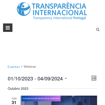
Tran
Juntos na
Luta
Inte
Contra a
Port
Corrupçã
Webinar
Eventos
01/10/2023
 - 
04/09/2024
N
N
L
S
a
i
a
Outubro 2023
e
s
v
v
l
t
a
e
TER
e
e
31
c