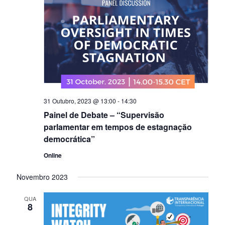
g
i
g
o
a
a
n
e
ç
ç
a
ã
d
ã
a
o
t
o
d
a
d
.
e
31 Outubro, 2023 @ 13:00
-
14:30
e
Painel de Debate – “Supervisão
v
parlamentar em tempos de estagnação
v
i
democrática”
i
s
Online
s
u
Novembro 2023
u
a
a
l
QUA
8
l
i