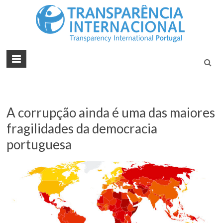
Tran
Juntos na
Luta
Inte
Contra a
Port
Corrupçã
A corrupção ainda é uma das maiores
fragilidades da democracia
portuguesa