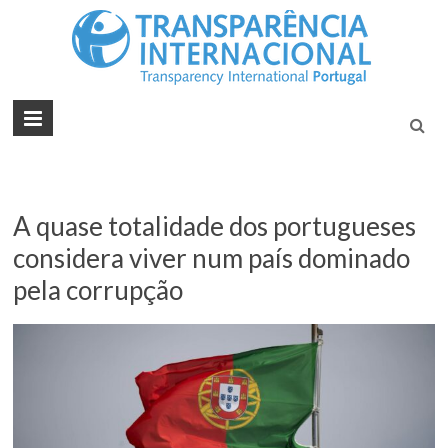
Tran
Juntos na
Luta
Inte
Contra a
Port
Corrupçã
A quase totalidade dos portugueses
considera viver num país dominado
pela corrupção