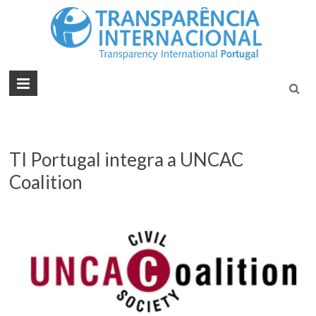
Tran
Juntos na
Luta
Inte
Contra a
Port
Corrupçã
TI Portugal integra a UNCAC
Coalition