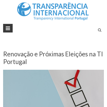
Tran
Juntos na
Luta
Inte
Contra a
Port
Corrupçã
Renovação e Próximas Eleições na TI
Portugal