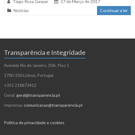
Tiago Rosa Gaspar
27 de Março de 2017
Notícias
Continuar a ler
Transparência e Integridade
Avenida Rio de Janeiro, 30A, Piso 1
1700-336 Lisboa, Portugal
+351 218873412
Geral:
geral@transparencia.pt
Imprensa:
comunicacao@transparencia.pt
Política de privacidade e cookies