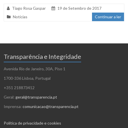
Tiago Rosa Gaspar
19 de Setembro de 2017
Notícias
Continuar a ler
Transparência e Integridade
Avenida Rio de Janeiro, 30A, Piso 1
1700-336 Lisboa, Portugal
+351 218873412
Geral:
geral@transparencia.pt
Imprensa:
comunicacao@transparencia.pt
Política de privacidade e cookies