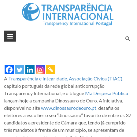
Tran
Juntos na
Luta
Inte
Contra a
Port
Corrupçã
A
Transparência e Integridade, Associação Cívica (TIAC)
,
capítulo português da rede global anticorrupção
Transparency International, e o blogue
Má Despesa Pública
lançam hoje a campanha Dinossauro de Ouro. A iniciativa,
disponível no site
www.dinossaurodeouro.pt
, desafia os
eleitores a escolher o seu “dinossauro” favorito de entre os 37
candidatos a presidente de Câmara que, tendo já cumprido
três mandatos à frente de um município, se apresentam de