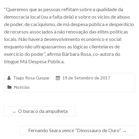
“Queremos que as pessoas reflitam sobre a qualidade da
democracia local (ou a falta dela) e sobre os vícios de abuso
de poder, de caciquismo, de má despesa pública e desperdício
de recursos associados à não renovação das elites políticas
locais. Não haverá desenvolvimento económico e social
enquanto não ultrapassarmos as lógicas clientelares de
exercício do poder”, afirma Bárbara Rosa, co-autora do
blogue Má Despesa Pública.
Tiago Rosa Gaspar
19 de Setembro de 2017
T
Notícias
a
g
g
e
←
O buraco da ampulheta
d
o
n
Fernando Seara vence “Dinossauro de Ouro”
→
: