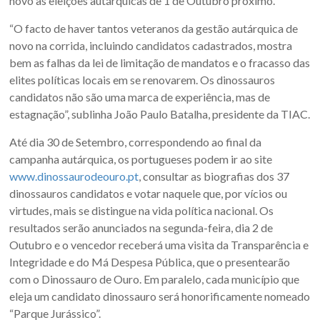
novo às eleições autárquicas de 1 de Outubro próximo.
“O facto de haver tantos veteranos da gestão autárquica de
novo na corrida, incluindo candidatos cadastrados, mostra
bem as falhas da lei de limitação de mandatos e o fracasso das
elites políticas locais em se renovarem. Os dinossauros
candidatos não são uma marca de experiência, mas de
estagnação”, sublinha João Paulo Batalha, presidente da TIAC.
Até dia 30 de Setembro, correspondendo ao final da
campanha autárquica, os portugueses podem ir ao site
www.dinossaurodeouro.pt
, consultar as biografias dos 37
dinossauros candidatos e votar naquele que, por vícios ou
virtudes, mais se distingue na vida política nacional. Os
resultados serão anunciados na segunda-feira, dia 2 de
Outubro e o vencedor receberá uma visita da Transparência e
Integridade e do Má Despesa Pública, que o presentearão
com o Dinossauro de Ouro. Em paralelo, cada município que
eleja um candidato dinossauro será honorificamente nomeado
“Parque Jurássico”.