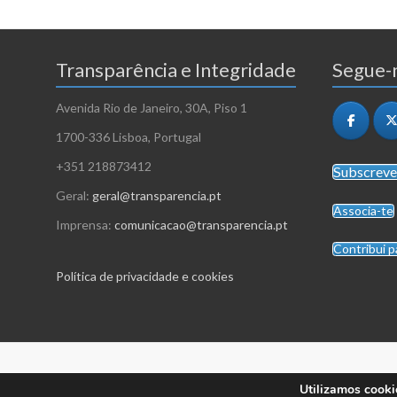
Transparência e Integridade
Segue-n
Avenida Rio de Janeiro, 30A, Piso 1
1700-336 Lisboa, Portugal
+351 218873412
Subscreve
Geral:
geral@transparencia.pt
Associa-te
Imprensa:
comunicacao@transparencia.pt
Contribui p
Política de privacidade e cookies
Utilizamos cooki