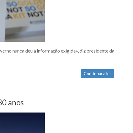
erno nunca deu a informação exigida», diz presidente da
Continuar a ler
30 anos