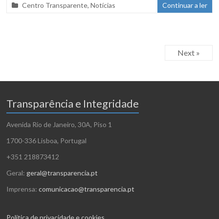
Centro Transparente
,
Notícias
Continuar a ler
Next »
Transparência e Integridade
Avenida Rio de Janeiro, 30A, Piso 1
1700-336 Lisboa, Portugal
+351 218873412
Geral:
geral@transparencia.pt
Imprensa:
comunicacao@transparencia.pt
Política de privacidade e cookies