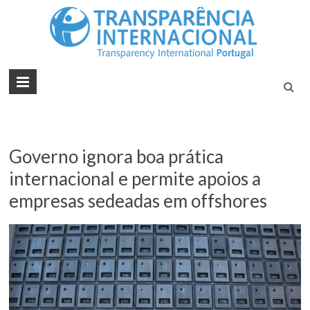
Tran
Juntos na
Luta
Inte
Contra a
Port
Corrupçã
Governo ignora boa prática
internacional e permite apoios a
empresas sedeadas em offshores