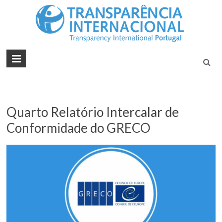
Tran
Juntos na
Luta
Inte
Contra a
Port
Corrupçã
Quarto Relatório Intercalar de
Conformidade do GRECO