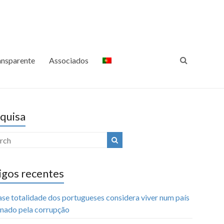
ansparência Internacional
Luta Contra a Corrupção
Portugal
ansparente
Associados
quisa
igos recentes
ase totalidade dos portugueses considera viver num país
nado pela corrupção