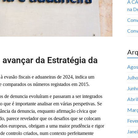
A CA
na D
Conv
Conv
Arq
o avançar da Estratégia da
Agos
 à evasão fiscais e aduaneiras de 2024, indica um
Julh
 se comparados os números registados em 2015.
Junh
s de denuncia evoluíram e passaram a ser integrados
Abri
o que é importante analisar em várias perspetivas. Se
Març
ância da denuncia, enquanto afirmação cívica que
do, parece revelador que os desafios que se colocam
Feve
undos europeus, obrigam a uma maior prudência e rigor
Jane
 de controlo criados, num contexto perfeitamente