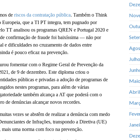
Deze
rmos de
riscos da contratação pública
. Também o Think
Nov
 Europeia, que a TI PT integra, tem pugnado por
Outu
 pelo TT analisou os programas QREN e Portugal 2020 e
Sete
 de confirmação de fraude foi baixíssima — não por
onal e dificuldades no cruzamento de dados entre
Agos
 ainda é pouco eficaz na prevenção.
Julh
rocurou fomentar com o Regime Geral de Prevenção da
Junh
021, de 9 de dezembro. Este diploma criou o
idades públicas e privadas a adoção de programas de
Maio
angidos nestes programas, para além de várias
Abri
rigatoriedade também alcança a AT que poderá com o
ero de denúncias alcançar novos recordes.
Març
Feve
muitas vezes se abstêm de realizar a denúncia com medo
Denunciantes de Infrações, transpondo a Diretiva (UE)
Jane
, mais uma norma com foco na prevenção.
Deze