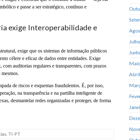
mbólico e passe a ser estratégico, contínuo e
Outu
Sete
ia exige Interoperabilidade e
Agos
Julh
strutural, exige que os sistemas de informação públicos
Junh
nto célere e eficaz de dados entre entidades. Exige
Maio
, com auditorias regulares e transparentes, com prazos
os mesmos.
Abri
Març
empada de riscos e esquemas fraudulentos. É, por isso,
eração, na transparência e na partilha inteligente de
Feve
exas, desmantelar redes organizadas e proteger, de forma
Jane
Deze
Nov
cias
,
TI-PT
Outu