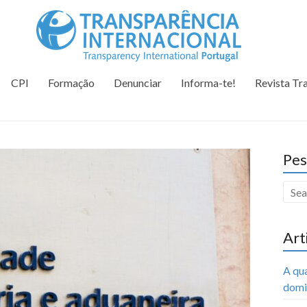
Tr
Juntos na 
CPI
Formação
Denunciar
Informa-te!
Revista Tr
Pes
Art
A qu
domi