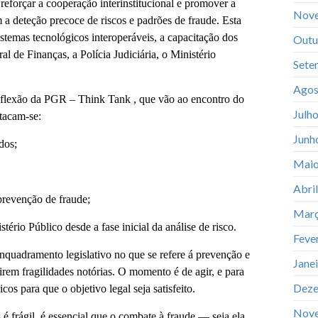
reforçar a cooperação interinstitucional e promover a
Nov
m a deteção precoce de riscos e padrões de fraude. Esta
istemas tecnológicos interoperáveis, a capacitação dos
Outu
l de Finanças, a Polícia Judiciária, o Ministério
Sete
Agos
eflexão da PGR – Think Tank , que vão ao encontro do
Julh
tacam-se:
Junh
dos;
Maio
Abri
prevenção de fraude;
Març
tério Público desde a fase inicial da análise de risco.
Feve
enquadramento legislativo no que se refere á prevenção e
Jane
irem fragilidades notórias. O momento é de agir, e para
Deze
cos para que o objetivo legal seja satisfeito.
Nov
 frágil, é essencial que o combate à fraude — seja ela