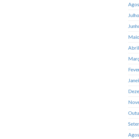
Agos
Julh
Junh
Maio
Abri
Març
Feve
Jane
Deze
Nov
Outu
Sete
Agos