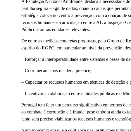
A Estratégia Nacional Antifraude, destaca a necessidade de 
partilha segura e ágil de dados, criando canais que permita
estratégia coloca no centro a prevenção, com a criação de s
recursos humanos e a articulação entre a AT, a Inspeção-Gera
Público e outras entidades relevantes.
De entre as medidas concretas propostas, pelo Grupo de R
espírito do RGPC, em particular ao nível da prevenção. des
– Reforçar a interoperabilidade entre sistemas e bases de da
– Criar mecanismos de alerta precoce;
– Capacitar os recursos humanos em técnicas de deteção e 
– Incentivar a colaboração entre entidades públicas e o Minis
Portugal tem feito um percurso significativo em termos de 
ao combate à corrupção e à fraude, pese embora ainda exist
tanto será preciso viabilizar os recursos humanos e tecnológi
Num momento em que a confiança nas instituições públicas é