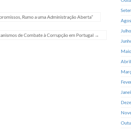
Sete
mpromissos, Rumo a uma Administração Aberta”
Agos
Julh
mecanismos de Combate à Corrupção em Portugal
→
Junh
Maio
Abri
Març
Feve
Jane
Deze
Nov
Outu