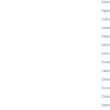
Sete
Agos
Julh
Junh
Maio
Abri
Març
Feve
Jane
Deze
Nov
Outu
Sete