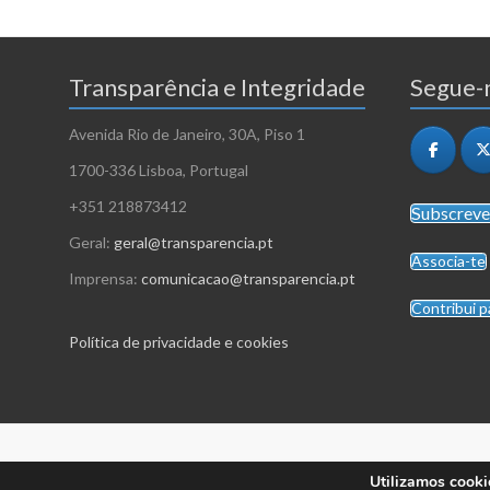
Transparência e Integridade
Segue-n
Avenida Rio de Janeiro, 30A, Piso 1
1700-336 Lisboa, Portugal
+351 218873412
Subscreve
Geral:
geral@transparencia.pt
Associa-te
Imprensa:
comunicacao@transparencia.pt
Contribui p
Política de privacidade e cookies
Utilizamos cooki