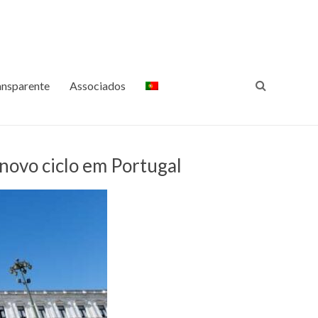
ansparência Internacional
Luta Contra a Corrupção
Portugal
ansparente
Associados
novo ciclo em Portugal