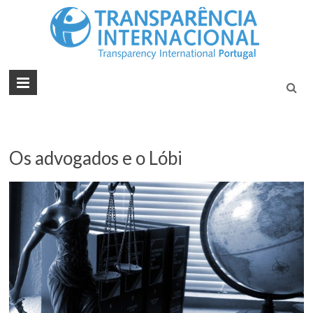
Tran
Juntos na
Luta
Inte
Contra a
Port
Corrupçã
Os advogados e o Lóbi