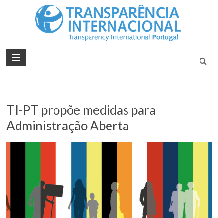
Tran
Juntos na
Luta
Inte
Contra a
Port
Corrupçã
TI-PT propõe medidas para
Administração Aberta