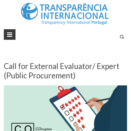
Tran
Juntos na
Luta
Inte
Contra a
Port
Corrupçã
Call for External Evaluator/ Expert
(Public Procurement)