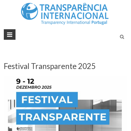
Tran
Juntos na
Luta
Inte
Contra a
Port
Corrupçã
Festival Transparente 2025