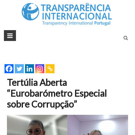
Tran
Juntos na
Luta
Inte
Contra a
Port
Corrupçã
Tertúlia Aberta
“
Eurobarómetro Especial
sobre Corrupção”