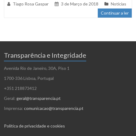
Tiago Rosa Gaspar
3 de Março de 2018
Notícias
Continuar a ler
Transparência e Integridade
Avenida Rio de Janeiro, 30A, Piso 1
1700-336 Lisboa, Portugal
+351 218873412
Geral:
geral@transparencia.pt
Imprensa:
comunicacao@transparencia.pt
Política de privacidade e cookies