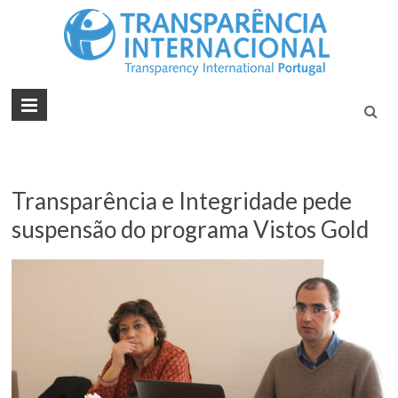
Tran
Juntos na
Luta
Inte
Contra a
Port
Corrupçã
Transparência e Integridade pede
suspensão do programa Vistos Gold