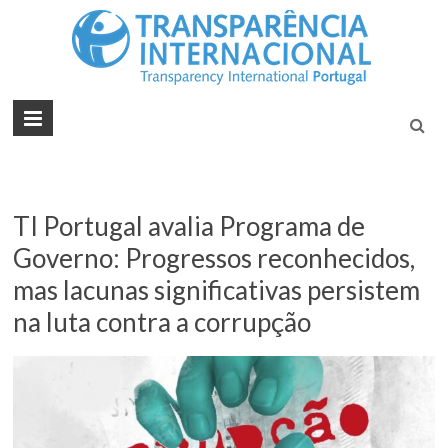
Tran
Juntos na
Luta
Inte
Contra a
Port
Corrupçã
TI Portugal avalia Programa de
Governo: Progressos reconhecidos,
mas lacunas significativas persistem
na luta contra a corrupção