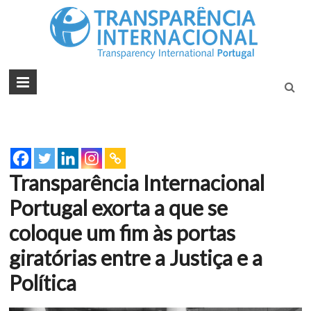
Tran
Juntos na
Luta
Inte
Contra a
Port
Corrupçã
Transparência Internacional
Portugal exorta a que se
coloque um fim às portas
giratórias entre a Justiça e a
Política