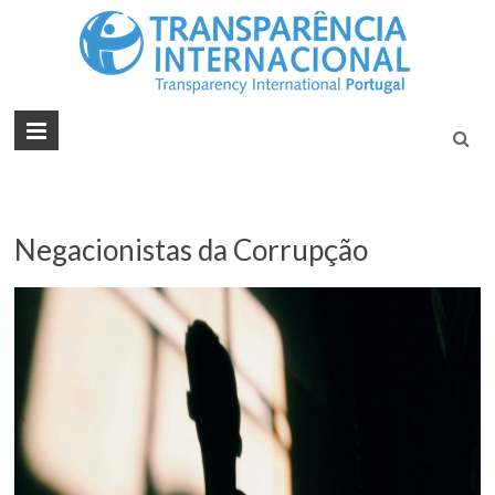
Tran
Juntos na
Luta
Inte
Contra a
Port
Corrupçã
Negacionistas da Corrupção