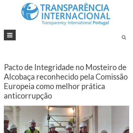
Tran
Juntos na
Luta
Inte
Contra a
Port
Corrupçã
Pacto de Integridade no Mosteiro de
Alcobaça reconhecido pela Comissão
Europeia como melhor prática
anticorrupção