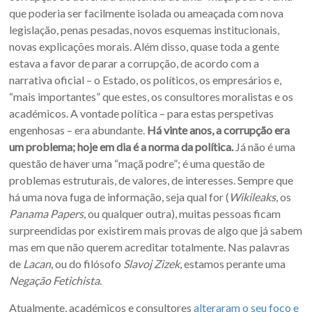
que poderia ser facilmente isolada ou ameaçada com nova
legislação, penas pesadas, novos esquemas institucionais,
novas explicações morais. Além disso, quase toda a gente
estava a favor de parar a corrupção, de acordo com a
narrativa oficial – o Estado, os políticos, os empresários e,
“mais importantes” que estes, os consultores moralistas e os
académicos. A vontade política – para estas perspetivas
engenhosas – era abundante.
Há vinte anos, a corrupção era
um problema; hoje em dia é a norma da política.
Já não é uma
questão de haver uma “maçã podre”; é uma questão de
problemas estruturais, de valores, de interesses. Sempre que
há uma nova fuga de informação, seja qual for (
Wikileaks
, os
Panama Papers
, ou qualquer outra), muitas pessoas ficam
surpreendidas por existirem mais provas de algo que já sabem
mas em que não querem acreditar totalmente. Nas palavras
de
Lacan
, ou do filósofo
Slavoj Zizek
, estamos perante uma
Negação Fetichista
.
Atualmente, académicos e consultores
alteraram o seu foco e