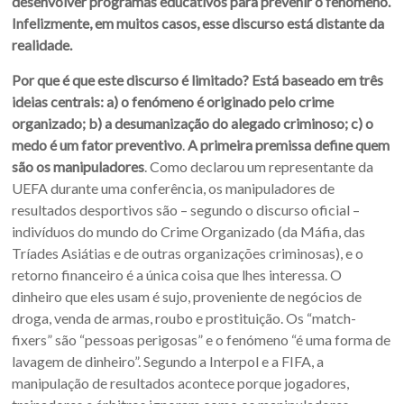
desenvolver programas educativos para prevenir o fenómeno.
Infelizmente, em muitos casos, esse discurso está distante da
realidade.
Por que é que este discurso é limitado? Está baseado em três
ideias centrais: a) o fenómeno é originado pelo crime
organizado; b) a desumanização do alegado criminoso; c) o
medo é um fator preventivo
.
A primeira premissa define quem
são os manipuladores
. Como declarou um representante da
UEFA durante uma conferência, os manipuladores de
resultados desportivos são – segundo o discurso oficial –
indivíduos do mundo do Crime Organizado (da Máfia, das
Tríades Asiátias e de outras organizações criminosas), e o
retorno financeiro é a única coisa que lhes interessa. O
dinheiro que eles usam é sujo, proveniente de negócios de
droga, venda de armas, roubo e prostituição. Os “match-
fixers” são “pessoas perigosas” e o fenómeno “é uma forma de
lavagem de dinheiro”. Segundo a Interpol e a FIFA, a
manipulação de resultados acontece porque jogadores,