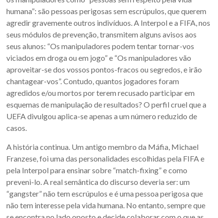
humana”: são pessoas perigosas sem escrúpulos, que querem
agredir gravemente outros indivíduos. A Interpol e a FIFA, nos
seus módulos de prevenção, transmitem alguns avisos aos
seus alunos: “Os manipuladores podem tentar tornar-vos
viciados em droga ou em jogo” e “Os manipuladores vão
aproveitar-se dos vossos pontos-fracos ou segredos, e irão
chantagear-vos”. Contudo, quantos jogadores foram
agredidos e/ou mortos por terem recusado participar em
esquemas de manipulação de resultados? O perfil cruel que a
UEFA divulgou aplica-se apenas a um número reduzido de
casos.
A história continua. Um antigo membro da Máfia, Michael
Franzese, foi uma das personalidades escolhidas pela FIFA e
pela Interpol para ensinar sobre “match-fixing” e como
preveni-lo. A real semântica do discurso deveria ser: um
“gangster” não tem escrúpulos e é uma pessoa perigosa que
não tem interesse pela vida humana. No entanto, sempre que
se encontra no lado oposto e decide colaborar com o que as