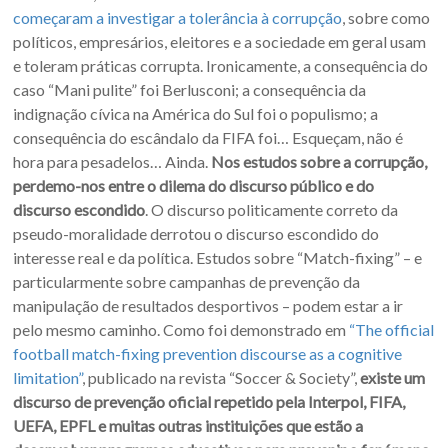
começaram a investigar a tolerância à corrupção
, sobre como
políticos, empresários, eleitores e a sociedade em geral usam
e toleram práticas corrupta. Ironicamente, a consequência do
caso “Mani pulite” foi Berlusconi; a consequência da
indignação cívica na América do Sul foi o populismo; a
consequência do escândalo da FIFA foi… Esqueçam, não é
hora para pesadelos… Ainda.
Nos estudos sobre a corrupção,
perdemo-nos entre o dilema do discurso público e do
discurso escondido
. O discurso politicamente correto da
pseudo-moralidade derrotou o discurso escondido do
interesse real e da política. Estudos sobre “Match-fixing” – e
particularmente sobre campanhas de prevenção da
manipulação de resultados desportivos – podem estar a ir
pelo mesmo caminho. Como foi demonstrado em
“The official
football match-fixing prevention discourse as a cognitive
limitation”
, publicado na revista “Soccer & Society”,
existe um
discurso de prevenção oficial repetido pela Interpol, FIFA,
UEFA, EPFL e muitas outras instituições que estão a