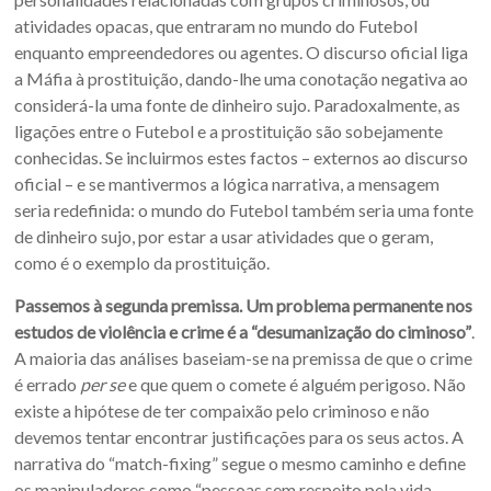
atividades opacas, que entraram no mundo do Futebol
enquanto empreendedores ou agentes. O discurso oficial liga
a Máfia à prostituição, dando-lhe uma conotação negativa ao
considerá-la uma fonte de dinheiro sujo. Paradoxalmente, as
ligações entre o Futebol e a prostituição são sobejamente
conhecidas. Se incluirmos estes factos – externos ao discurso
oficial – e se mantivermos a lógica narrativa, a mensagem
seria redefinida: o mundo do Futebol também seria uma fonte
de dinheiro sujo, por estar a usar atividades que o geram,
como é o exemplo da prostituição.
Passemos à segunda premissa. Um problema permanente nos
estudos de violência e crime é a “desumanização do ciminoso”
.
A maioria das análises baseiam-se na premissa de que o crime
é errado
per se
e que quem o comete é alguém perigoso. Não
existe a hipótese de ter compaixão pelo criminoso e não
devemos tentar encontrar justificações para os seus actos. A
narrativa do “match-fixing” segue o mesmo caminho e define
os manipuladores como “pessoas sem respeito pela vida