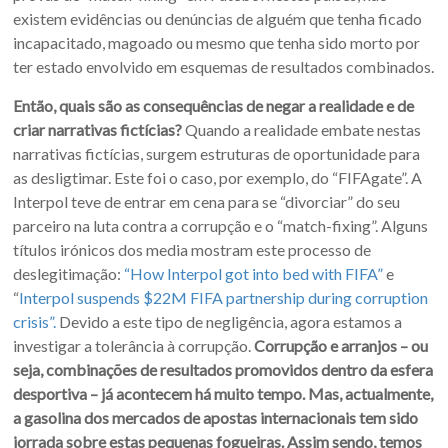
existem evidências ou denúncias de alguém que tenha ficado
incapacitado, magoado ou mesmo que tenha sido morto por
ter estado envolvido em esquemas de resultados combinados.
Então, quais são as consequências de negar a realidade e de
criar narrativas fictícias?
Quando a realidade embate nestas
narrativas fictícias, surgem estruturas de oportunidade para
as desligtimar. Este foi o caso, por exemplo, do “FIFAgate”. A
Interpol teve de entrar em cena para se “divorciar” do seu
parceiro na luta contra a corrupção e o “match-fixing”. Alguns
títulos irónicos dos media mostram este processo de
deslegitimação:
“How Interpol got into bed with FIFA”
e
“
Interpol suspends $22M FIFA partnership during corruption
crisis”.
Devido a este tipo de negligência, agora estamos a
investigar a tolerância à corrupção.
Corrupção e arranjos – ou
seja, combinações de resultados promovidos dentro da esfera
desportiva – já acontecem há muito tempo. Mas, actualmente,
a gasolina dos mercados de apostas internacionais tem sido
jorrada sobre estas pequenas fogueiras. Assim sendo, temos