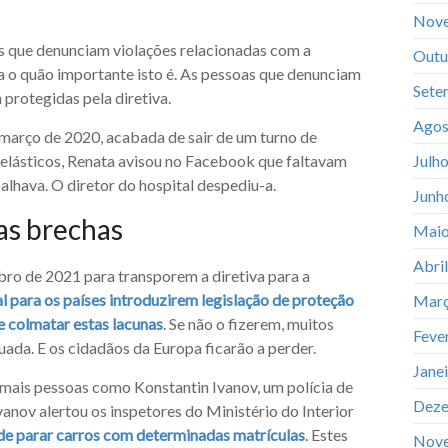
Nov
s que denunciam violações relacionadas com a
Outu
o quão importante isto é. As pessoas que denunciam
Sete
protegidas pela diretiva.
Agos
 março de 2020, acabada de sair de um turno de
 elásticos, Renata avisou no Facebook que faltavam
Julh
alhava. O diretor do hospital despediu-a.
Junh
as brechas
Maio
Abri
o de 2021 para transporem a diretiva para a
 para os países introduzirem legislação de proteção
Març
e colmatar estas lacunas
. Se não o fizerem, muitos
Feve
ada. E os cidadãos da Europa ficarão a perder.
Jane
mais pessoas como Konstantin Ivanov, um polícia de
Deze
vanov alertou os inspetores do Ministério do Interior
de parar carros com determinadas matrículas
. Estes
Nov