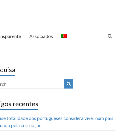
ansparência Internacional
Luta Contra a Corrupção
Portugal
ansparente
Associados
quisa
igos recentes
ase totalidade dos portugueses considera viver num país
nado pela corrupção