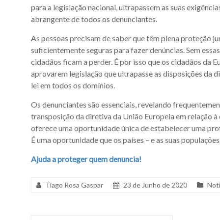
para a legislação nacional, ultrapassem as suas exigênc
abrangente de todos os denunciantes.
As pessoas precisam de saber que têm plena proteção jur
suficientemente seguras para fazer denúncias. Sem essas 
cidadãos ficam a perder. É por isso que os cidadãos da E
aprovarem legislação que ultrapasse as disposições da di
lei em todos os domínios.
Os denunciantes são essenciais, revelando frequentement
transposição da diretiva da União Europeia em relação à 
oferece uma oportunidade única de estabelecer uma prote
É uma oportunidade que os países – e as suas populações
Ajuda a proteger quem denuncia!
Tiago Rosa Gaspar
23 de Junho de 2020
Notí
T
a
g