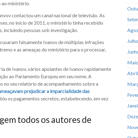
ao ministério.
Outu
vov contactou um canal nacional de televisão. As
Sete
s, no início de 2011, o ministério tinha recebido
, incluindo pessoas sob investigação.
Agos
Julh
 acusaram falsamente Ivanov de múltiplas infrações
xtremo e as ameaças do ministério para o processar,
Junh
Maio
ia de Ivanov, vários apoiantes de Ivanov rapidamente
Abri
ição ao Parlamento Europeu em seu nome. A
s no seu relatório de acompanhamento sobre a
Març
ameaçavam prejudicar a imparcialidade das
Feve
oibiu os pagamentos secretos, estabelecendo, em vez
Jane
Deze
egem todos os autores de
Nov
Outu