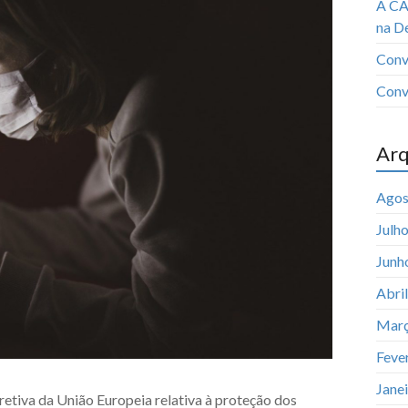
A CA
na D
Conv
Conv
Arq
Agos
Julh
Junh
Abri
Març
Feve
Jane
etiva da União Europeia relativa à proteção dos