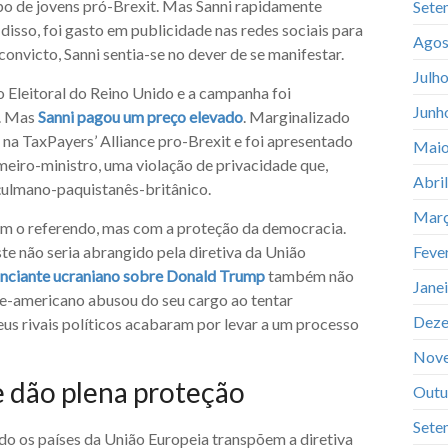
po de jovens pró-Brexit. Mas Sanni rapidamente
Sete
isso, foi gasto em publicidade nas redes sociais para
Agos
nvicto, Sanni sentia-se no dever de se manifestar.
Julh
 Eleitoral do Reino Unido e a campanha foi
Junh
. Mas
Sanni pagou um preço elevado
. Marginalizado
na TaxPayers’ Alliance pro-Brexit e foi apresentado
Maio
eiro-ministro, uma violação de privacidade que,
Abri
çulmano-paquistanês-britânico.
Març
com o referendo, mas com a proteção da democracia.
 não seria abrangido pela diretiva da União
Feve
nciante ucraniano sobre Donald Trump
também não
Jane
te-americano abusou do seu cargo ao tentar
Deze
eus rivais políticos acabaram por levar a um processo
Nov
e dão plena proteção
Outu
Sete
o os países da União Europeia transpõem a diretiva