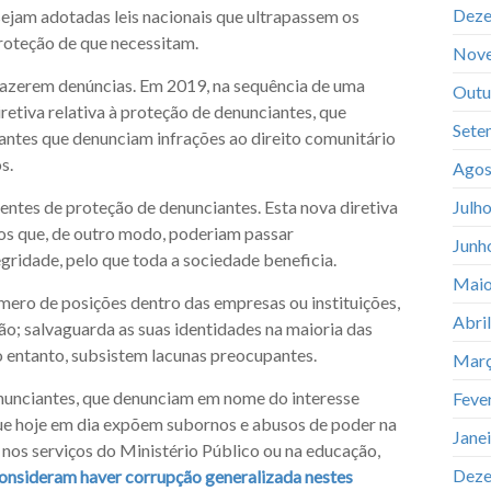
Deze
ejam adotadas leis nacionais que ultrapassem os
proteção de que necessitam.
Nov
 fazerem denúncias. Em 2019, na sequência de uma
Outu
etiva relativa à proteção de denunciantes, que
Sete
ntes que denunciam infrações ao direito comunitário
s.
Agos
entes de proteção de denunciantes. Esta nova diretiva
Julh
tos que, de outro modo, poderiam passar
Junh
gridade, pelo que toda a sociedade beneficia.
Maio
mero de posições dentro das empresas ou instituições,
Abri
ão; salvaguarda as suas identidades na maioria das
No entanto, subsistem lacunas preocupantes.
Març
enunciantes, que denunciam em nome do interesse
Feve
que hoje em dia expõem subornos e abusos de poder na
Jane
 e nos serviços do Ministério Público ou na educação,
Deze
onsideram haver corrupção generalizada nestes