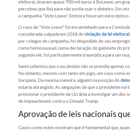
eleitoral, doaram quase 700 mil euros à BeLeave, um gru
percebeu que BeLeave não podia usar o dinheiro. Em vez d
a campanha “Vote Leave”. Embora fosse um eurocéptico co
O caso da “Vote Leave” foi encaminhado para a Comissão
considerada culpada em 2018 de
violação da lei eleitoral
por colegas de campanha, foi despedido do seu emprego 
como homossexual, numa declaração do gabinete do prim
segundo ele, foi particularmente traumática para um mu
Sanni salientou que o escândalo não se prendia apenas 
No entanto, mesmo com tanto em jogo, um caso como este
Europeia. Da mesma maneira, alguém na posição do
denu
estaria abrangido. As alegações de que o presidente nor
pressionar o presidente da Ucrânia a investigar um dos s
de impeachment contra o Donald Trump.
Aprovação de leis nacionais qu
Casos como estes mostram que é fundamental que, quand