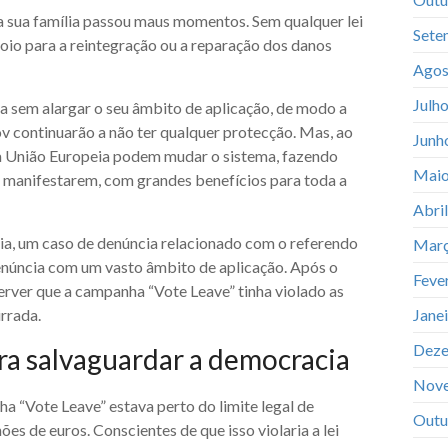
a sua família passou maus momentos. Sem qualquer lei
Sete
oio para a reintegração ou a reparação dos danos
Agos
Julh
eia sem alargar o seu âmbito de aplicação, de modo a
nov continuarão a não ter qualquer protecção. Mas, ao
Junh
da União Europeia podem mudar o sistema, fazendo
Maio
e manifestarem, com grandes benefícios para toda a
Abri
ia, um caso de denúncia relacionado com o referendo
Març
 denúncia com um vasto âmbito de aplicação. Após o
Feve
erver que a campanha “Vote Leave” tinha violado as
rrada.
Jane
Deze
ra salvaguardar a democracia
Nov
 “Vote Leave” estava perto do limite legal de
Outu
s de euros. Conscientes de que isso violaria a lei