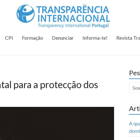
Tr
Juntos na 
CPI
Formação
Denunciar
Informa-te!
Revista Tr
Pes
 para a protecção dos
Art
A qu
domi