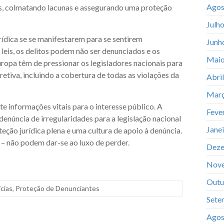
Agos
ias, colmatando lacunas e assegurando uma proteção
Julh
ídica se se manifestarem para se sentirem
Junh
leis, os delitos podem não ser denunciados e os
Maio
uropa têm de pressionar os legisladores nacionais para
retiva, incluindo a cobertura de todas as violações da
Abri
Març
e informações vitais para o interesse público. A
Feve
denúncia de irregularidades para a legislação nacional
Jane
ção jurídica plena e uma cultura de apoio à denúncia.
 – não podem dar-se ao luxo de perder.
Deze
Nov
Outu
cias
,
Proteção de Denunciantes
Sete
Agos