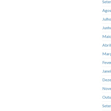
Sete
Agos
Julh
Junh
Maio
Abri
Març
Feve
Jane
Deze
Nov
Outu
Sete