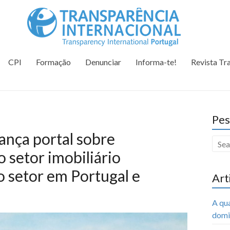
Tr
Juntos na 
CPI
Formação
Denunciar
Informa-te!
Revista Tr
Pes
ança portal sobre
 setor imobiliário
o setor em Portugal e
Art
A qu
domi