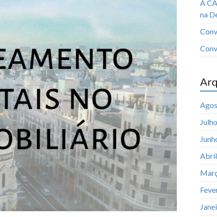
A CA
na D
Conv
Conv
Arq
Agos
Julh
Junh
Abri
Març
Feve
Jane