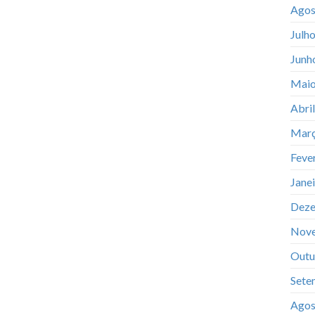
Agos
Julh
Junh
Maio
Abri
Març
Feve
Jane
Deze
Nov
Outu
Sete
Agos