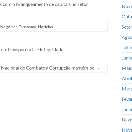
os com o branqueamento de capitais no setor
Nov
Outu
Sete
Negócios Fantasma
,
Notícias
Agos
Julh
 da Transparência e Integridade
Junh
ia Nacional de Combate à Corrupção mantém-se
→
Maio
Abri
Març
Feve
Jane
Deze
Nov