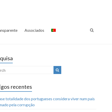
ansparência Internacional
Luta Contra a Corrupção
Portugal
ansparente
Associados
quisa
igos recentes
ase totalidade dos portugueses considera viver num país
nado pela corrupção