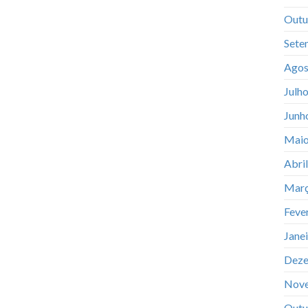
Outu
Sete
Agos
Julh
Junh
Maio
Abri
Març
Feve
Jane
Deze
Nov
Outu