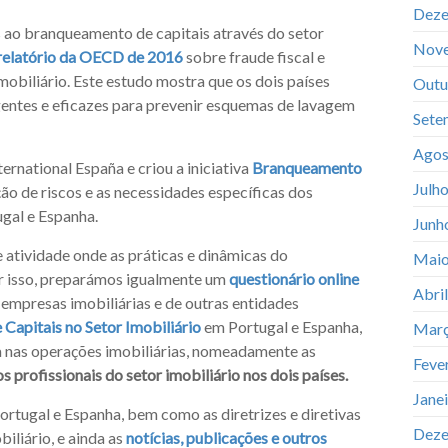
Deze
s ao branqueamento de capitais através do setor
Nov
relatório da OECD de 2016
sobre fraude fiscal e
obiliário. Este estudo mostra que os dois países
Outu
entes e eficazes para prevenir esquemas de lavagem
Sete
Agos
ernational España e criou a iniciativa
Branqueamento
Julh
ação de riscos e as necessidades específicas dos
ugal e Espanha.
Junh
 atividade onde as práticas e dinâmicas do
Maio
or isso, preparámos igualmente um
questionário online
Abri
empresas imobiliárias e de outras entidades
Capitais no Setor Imobiliário
em Portugal e Espanha,
Març
da nas operações imobiliárias, nomeadamente as
Feve
 profissionais do setor imobiliário nos dois países.
Jane
ortugal e Espanha, bem como as diretrizes e diretivas
Deze
iliário, e ainda as
notícias, publicações e outros