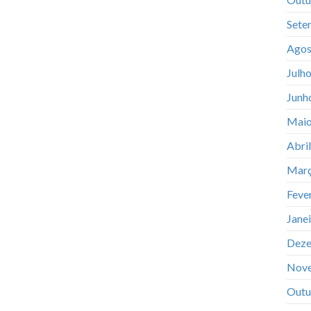
Sete
Agos
Julh
Junh
Maio
Abri
Març
Feve
Jane
Deze
Nov
Outu