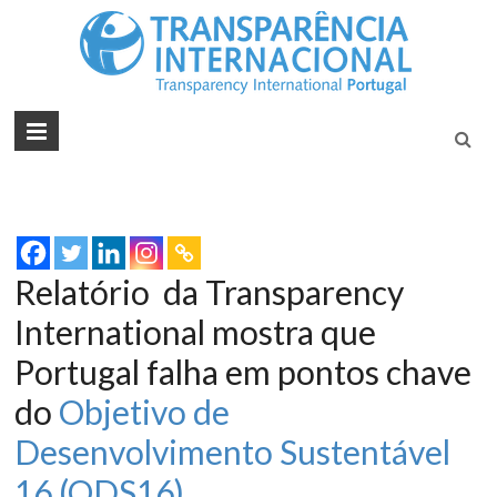
Tran
Juntos na
Luta
Inte
Contra a
Port
Corrupçã
Relatório da Transparency
International mostra que
Portugal falha em pontos chave
do
Objetivo de
Desenvolvimento Sustentável
16 (ODS16)