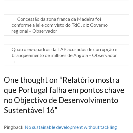
T
a
g
g
←
Concessão da zona franca da Madeira foi
e
conforme a lei e com visto do TdC , diz Governo
d
regional – Observador
o
n
:
Quatro ex-quadros da TAP acusados de corrupção e
desenvolvimento
branqueamento de milhões de Angola – Observador
sustentável
→
One thought on “
Relatório mostra
que Portugal falha em pontos chave
ods16
no Objectivo de Desenvolvimento
Sustentável 16
”
Pingback:
No sustainable development without tackling
relatório