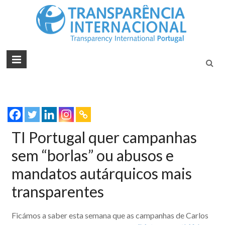
Tran
Juntos na
Luta
Inte
Contra a
Port
Corrupçã
TI Portugal quer campanhas
sem “borlas” ou abusos e
mandatos autárquicos mais
transparentes
Ficámos a saber esta semana que as campanhas de Carlos