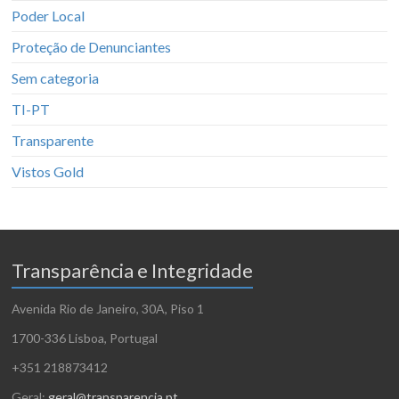
Poder Local
Proteção de Denunciantes
Sem categoria
TI-PT
Transparente
Vistos Gold
Transparência e Integridade
Avenida Rio de Janeiro, 30A, Piso 1
1700-336 Lisboa, Portugal
+351 218873412
Geral:
geral@transparencia.pt