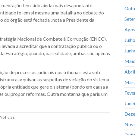
lementação tem sido ainda mais desapontante.
Outu
 entidade foi em si mesma uma batalha no debate do
Sete
o do órgão está fechada”, nota a Presidente da
Agos
stratégia Nacional de Combate à Corrupção (ENCC).
Julh
levada a acreditar que a contratação pública ou o
Junh
a Estratégia, quando, na realidade, ambas são apenas
Maio
Abri
ição de processos judiciais nos tribunais está sob
stratura arquivou as suspeitas de viciação do sistema
Març
própria entidade que gere o sistema (pondo em causa a
Feve
des ou propor reformas. Outra montanha que pariu um
Jane
Deze
Notícias
Nov
Outu