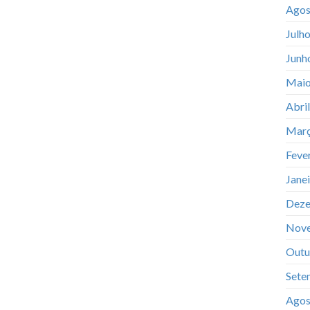
Agos
Julh
Junh
Maio
Abri
Març
Feve
Jane
Deze
Nov
Outu
Sete
Agos