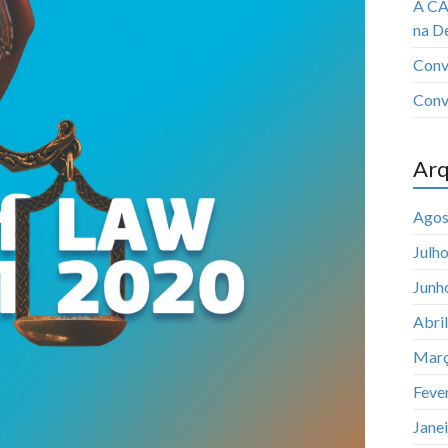
A CA
na D
Conv
Conv
Arq
Agos
Julh
Junh
Abri
Març
Feve
Jane