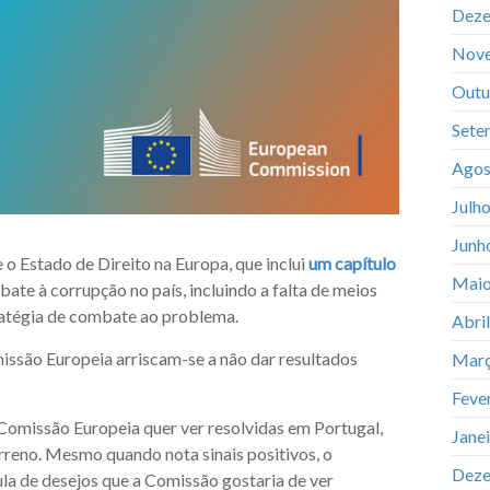
Deze
Nov
Outu
Sete
Agos
Julh
Junh
 o Estado de Direito na Europa, que inclui
um capítulo
Maio
bate à corrupção no país, incluindo a falta de meios
tratégia de combate ao problema.
Abri
ssão Europeia arriscam-se a não dar resultados
Març
Feve
 Comissão Europeia quer ver resolvidas em Portugal,
Jane
reno. Mesmo quando nota sinais positivos, o
Deze
ula de desejos que a Comissão gostaria de ver