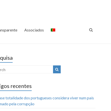
ansparência Internacional
Luta Contra a Corrupção
Portugal
ansparente
Associados
quisa
igos recentes
ase totalidade dos portugueses considera viver num país
nado pela corrupção