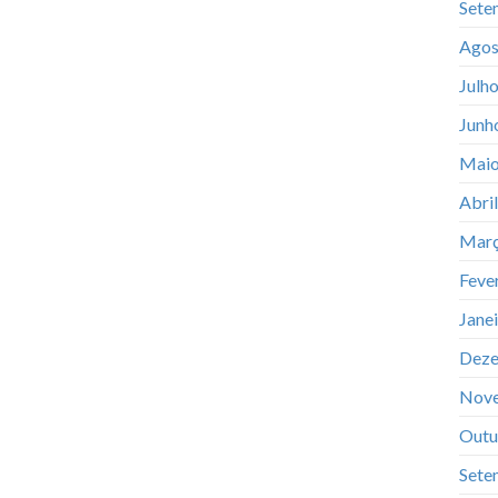
Sete
Agos
Julh
Junh
Maio
Abri
Març
Feve
Jane
Deze
Nov
Outu
Sete