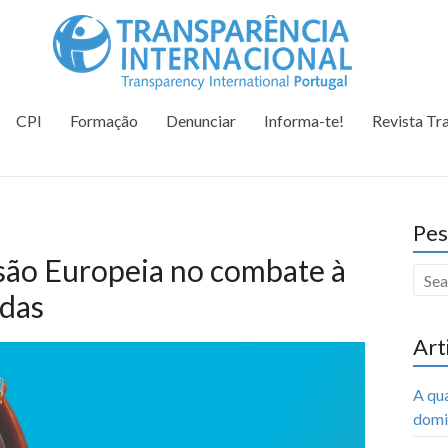
Tr
Juntos na 
CPI
Formação
Denunciar
Informa-te!
Revista Tr
Pes
são Europeia no combate à
idas
Art
A qu
domi