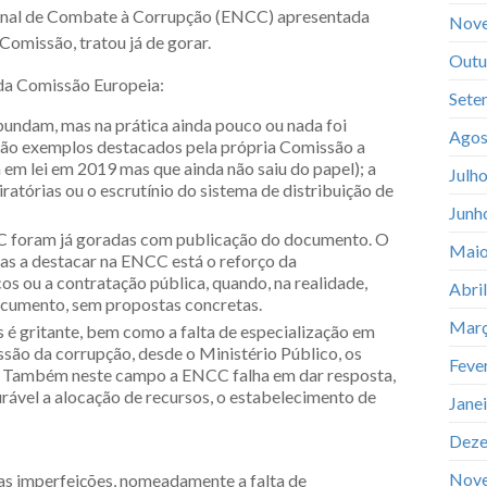
onal de Combate à Corrupção (ENCC) apresentada
Nov
Comissão, tratou já de gorar.
Outu
 da Comissão Europeia:
Sete
undam, mas na prática ainda pouco ou nada foi
Agos
 são exemplos destacados pela própria Comissão a
 em lei em 2019 mas que ainda não saiu do papel); a
Julh
atórias ou o escrutínio do sistema de distribuição de
Junh
CC foram já goradas com publicação do documento. O
Maio
das a destacar na ENCC está o reforço da
os ou a contratação pública, quando, na realidade,
Abri
cumento, sem propostas concretas.
Març
s é gritante, bem como a falta de especialização em
ssão da corrupção, desde o Ministério Público, os
Feve
. Também neste campo a ENCC falha em dar resposta,
ável a alocação de recursos, o estabelecimento de
Jane
Deze
Nov
rias imperfeições, nomeadamente a falta de