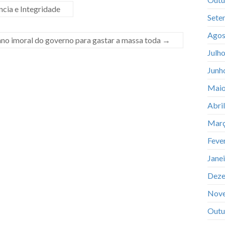
cia e Integridade
Sete
Agos
no imoral do governo para gastar a massa toda
→
Julh
Junh
Maio
Abri
Març
Feve
Jane
Deze
Nov
Outu