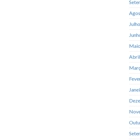
Sete
Agos
Julh
Junh
Maio
Abri
Març
Feve
Jane
Deze
Nov
Outu
Sete