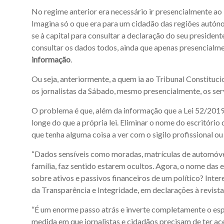
No regime anterior era necessário ir presencialmente ao 
Imagina só o que era para um cidadão das regiões autónom
se à capital para consultar a declaração do seu president
consultar os dados todos, ainda que apenas presencialm
informação
.
Ou seja, anteriormente, a quem ia ao Tribunal Constituc
os jornalistas da Sábado, mesmo presencialmente, os se
O problema é que, além da informação que a Lei 52/2019 o
longe do que a própria lei. Eliminar o nome do escritór
que tenha alguma coisa a ver com o sigilo profissional o
“Dados sensíveis como moradas, matrículas de automóve
família, faz sentido estarem ocultos. Agora, o nome das
sobre ativos e passivos financeiros de um político? Int
da Transparência e Integridade, em declarações à revista
“É um enorme passo atrás e inverte completamente o espí
medida em que jornalistas e cidadãos precisam de ter ac