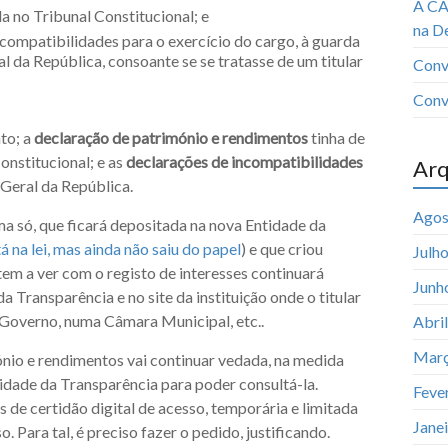
A CA
 no Tribunal Constitucional; e
na D
ompatibilidades para o exercício do cargo, à guarda
 da República, consoante se se tratasse de um titular
Conv
Conv
to; a
declaração de património e rendimentos
tinha de
onstitucional; e as
declarações de incompatibilidades
Arq
Geral da República.
Agos
ma só, que ficará depositada na nova Entidade da
á na lei, mas ainda não saiu do papel
) e que criou
Julh
tem a ver com o registo de interesses continuará
Junh
da Transparência e no site da instituição onde o titular
o Governo, numa Câmara Municipal, etc..
Abri
Març
ónio e rendimentos vai continuar vedada, na medida
ntidade da Transparência para poder consultá-la.
Feve
 de certidão digital de acesso, temporária e limitada
Jane
. Para tal, é preciso fazer o pedido, justificando.