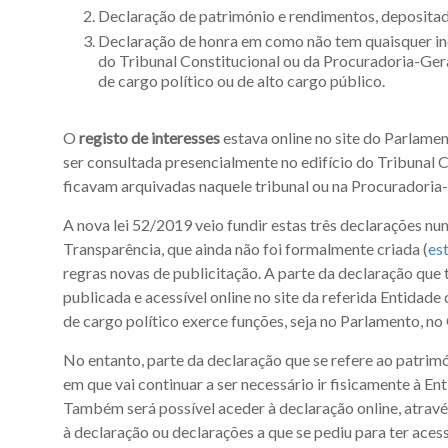
Declaração de património e rendimentos, depositada
Declaração de honra em como não tem quaisquer inc
do Tribunal Constitucional ou da Procuradoria-Geral
de cargo político ou de alto cargo público.
O
registo de interesses
estava online no site do Parlamen
ser consultada presencialmente no edifício do Tribunal C
ficavam arquivadas naquele tribunal ou na Procuradoria-
A nova lei 52/2019 veio fundir estas três declarações nu
Transparência, que ainda não foi formalmente criada (
est
regras novas de publicitação. A parte da declaração que 
publicada e acessível online no site da referida Entidade 
de cargo político exerce funções, seja no Parlamento, n
No entanto, parte da declaração que se refere ao patrim
em que vai continuar a ser necessário ir fisicamente à E
Também será possível aceder à declaração online, através
à declaração ou declarações a que se pediu para ter acesso