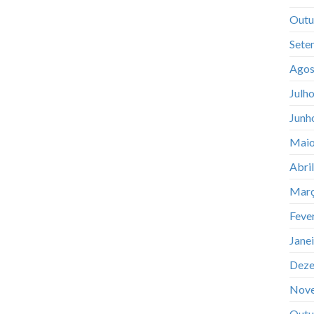
Outu
Sete
Agos
Julh
Junh
Maio
Abri
Març
Feve
Jane
Deze
Nov
Outu