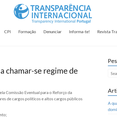
Tr
Juntos na 
CPI
Formação
Denunciar
Informa-te!
Revista Tr
Pes
evia chamar-se regime de
Art
a pela Comissão Eventual para o Reforço da
res de cargos políticos e altos cargos públicos
A qu
domi
nto;