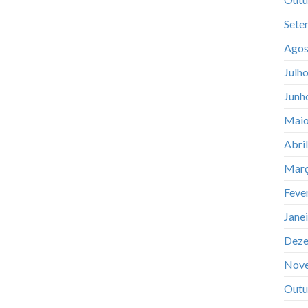
Sete
Agos
Julh
Junh
Maio
Abri
Març
Feve
Jane
Deze
Nov
Outu