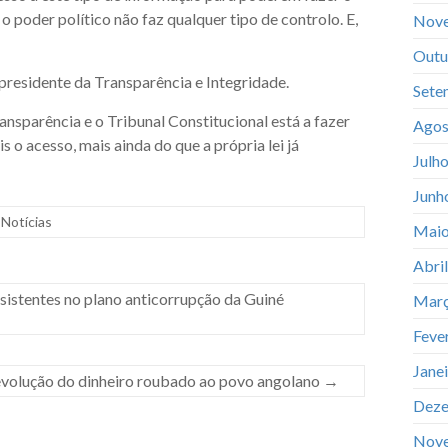
o poder político não faz qualquer tipo de controlo. E,
Nov
Outu
 presidente da Transparência e Integridade.
Sete
nsparência e o Tribunal Constitucional está a fazer
Agos
s o acesso, mais ainda do que a própria lei já
Julh
Junh
Notícias
Maio
Abri
istentes no plano anticorrupção da Guiné
Març
Feve
Jane
evolução do dinheiro roubado ao povo angolano
→
Deze
Nov