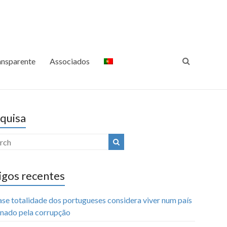
ansparência Internacional
Luta Contra a Corrupção
Portugal
ansparente
Associados
quisa
igos recentes
ase totalidade dos portugueses considera viver num país
nado pela corrupção