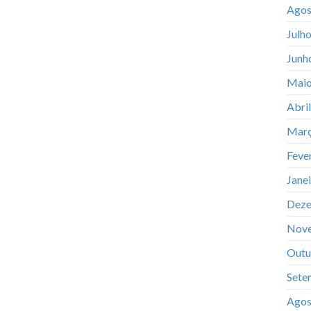
Agos
Julh
Junh
Maio
Abri
Març
Feve
Jane
Deze
Nov
Outu
Sete
Agos