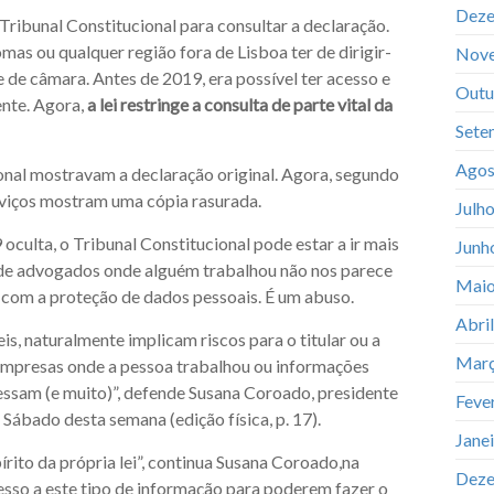
Deze
Tribunal Constitucional para consultar a declaração.
as ou qualquer região fora de Lisboa ter de dirigir-
Nov
e de câmara. Antes de 2019, era possível ter acesso e
Outu
ente. Agora,
a lei restringe a consulta de parte vital da
Sete
Agos
ional mostravam a declaração original. Agora, segundo
rviços mostram uma cópia rasurada.
Julh
culta, o Tribunal Constitucional pode estar a ir mais
Junh
io de advogados onde alguém trabalhou não nos parece
Maio
u com a proteção de dados pessoais. É um abuso.
Abri
is, naturalmente implicam riscos para o titular ou a
Març
 empresas onde a pessoa trabalhou ou informações
eressam (e muito)”, defende Susana Coroado, presidente
Feve
 Sábado desta semana (edição física, p. 17).
Jane
rito da própria lei”, continua Susana Coroado,na
Deze
esso a este tipo de informação para poderem fazer o