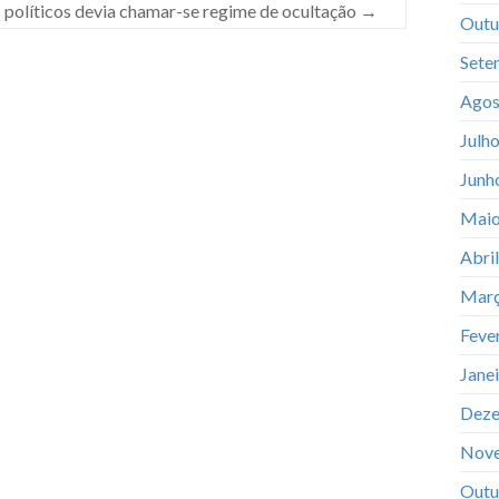
es políticos devia chamar-se regime de ocultação
→
Outu
Sete
Agos
Julh
Junh
Maio
Abri
Març
Feve
Jane
Deze
Nov
Outu