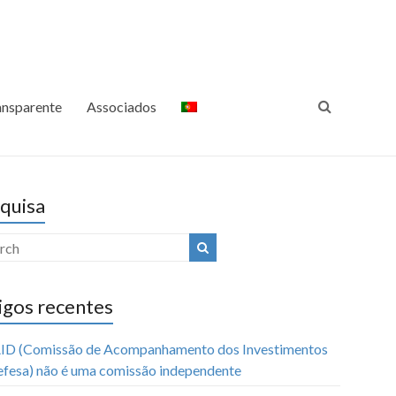
ansparência Internacional
Luta Contra a Corrupção
Portugal
ansparente
Associados
quisa
igos recentes
ID (Comissão de Acompanhamento dos Investimentos
efesa) não é uma comissão independente