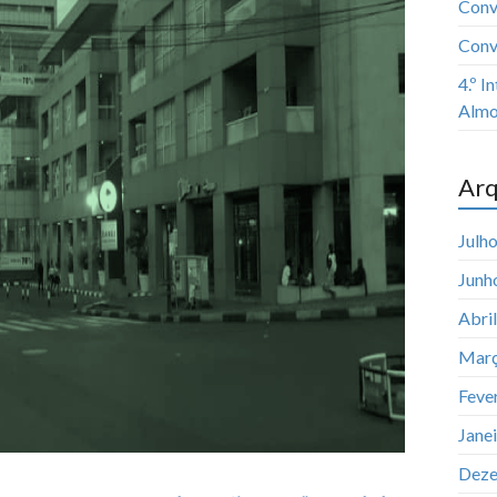
Conv
Conv
4.º 
Almo
Arq
Julh
Junh
Abri
Març
Feve
Jane
Deze