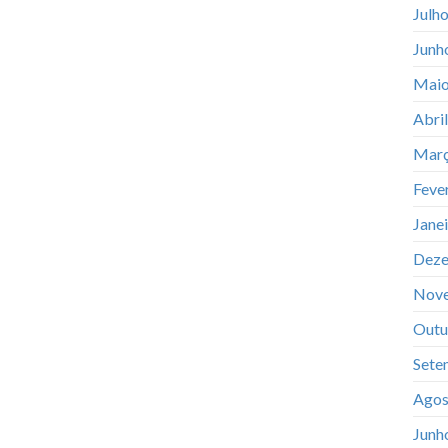
Julh
Junh
Maio
Abri
Març
Feve
Jane
Deze
Nov
Outu
Sete
Agos
Junh