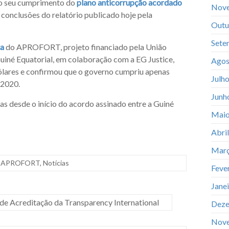
 o seu cumprimento do
plano anticorrupção acordado
Nov
 conclusões do relatório publicado hoje pela
Outu
Sete
ça
do APROFORT, projeto financiado pela União
 Guiné Equatorial, em colaboração com a EG Justice,
Agos
dólares e confirmou que o governo cumpriu apenas
Julh
 2020.
Junh
as desde o início do acordo assinado entre a Guiné
Maio
Abri
Març
APROFORT
,
Notícias
Feve
Jane
 de Acreditação da Transparency International
Deze
Nov