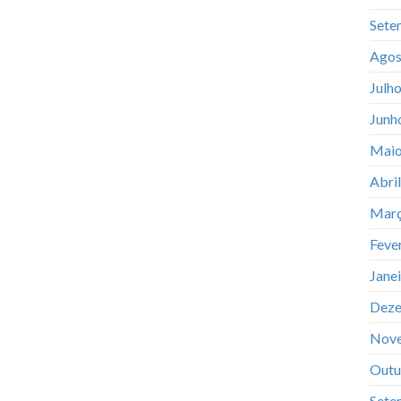
Sete
Agos
Julh
Junh
Maio
Abri
Març
Feve
Jane
Deze
Nov
Outu
Sete