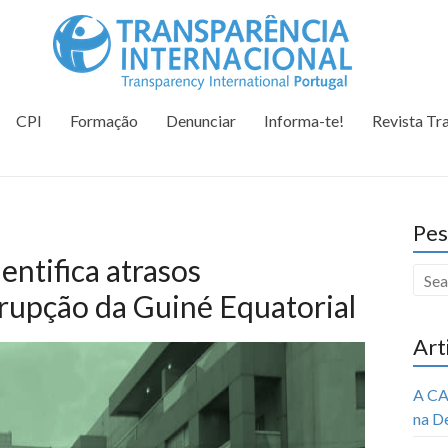
Tr
Juntos na 
CPI
Formação
Denunciar
Informa-te!
Revista Tr
Pes
ntifica atrasos
rrupção da Guiné Equatorial
Art
A CA
na D