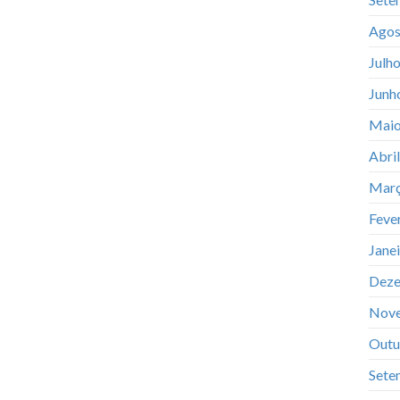
Agos
Julh
Junh
Maio
Abri
Març
Feve
Jane
Deze
Nov
Outu
Sete