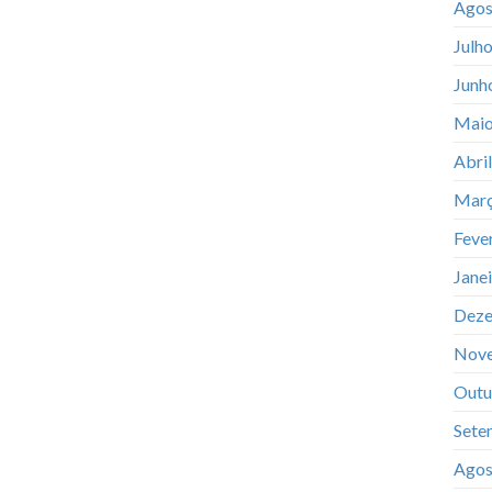
Agos
Julh
Junh
Maio
Abri
Març
Feve
Jane
Deze
Nov
Outu
Sete
Agos