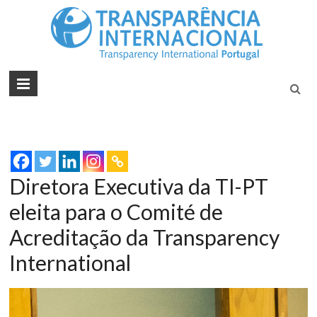
Tran
Juntos na
Luta
Inte
Contra a
Port
Corrupçã
Diretora Executiva da TI-PT
eleita para o Comité de
Acreditação da Transparency
International