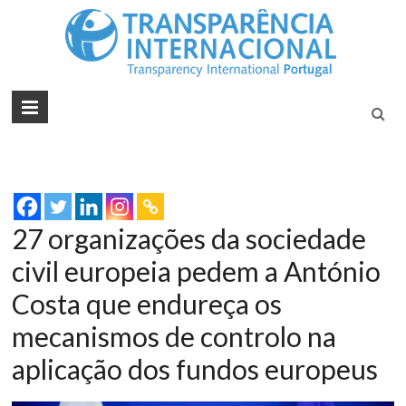
Tran
Juntos na
Luta
Inte
Contra a
Port
Corrupçã
27 organizações da sociedade
civil europeia pedem a António
Costa que endureça os
mecanismos de controlo na
aplicação dos fundos europeus