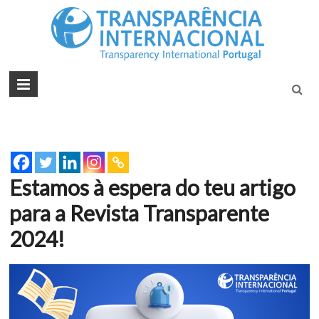
Tran
Juntos na
Luta
Inte
Contra a
Port
Corrupçã
Estamos à espera do teu artigo
para a Revista Transparente
2024!