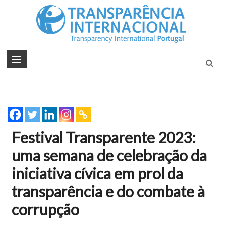
Tran
Juntos na
Luta
Inte
Contra a
Port
Corrupçã
Festival Transparente 2023:
uma semana de celebração da
iniciativa cívica em prol da
transparência e do combate à
corrupção