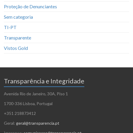
Proteção de Denunciantes
Sem categoria
TI-PT
Transparente
Vistos Gold
Transparência e Integridade
Avenida Rio de Janeiro, 30A, Piso 1
1700-336 Lisboa, Portugal
+351 218873412
Geral:
geral@transparencia.pt
Imprensa:
comunicacao@transparencia.pt