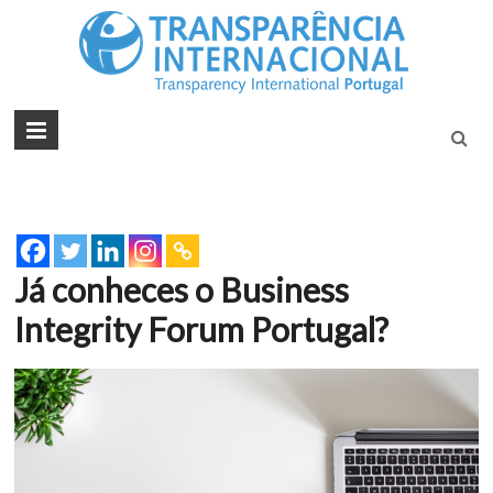
Tran
Juntos na
Luta
Inte
Contra a
Port
Corrupçã
Já conheces o Business
Integrity Forum Portugal?